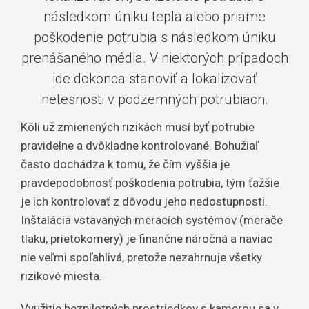
následkom úniku tepla alebo priame
poškodenie potrubia s následkom úniku
prenášaného média. V niektorých prípadoch
ide dokonca stanoviť a lokalizovať
netesnosti v podzemných potrubiach.
Kôli už zmienených rizikách musí byť potrubie
pravidelne a dvôkladne kontrolované. Bohužiaľ
často dochádza k tomu, že čím vyššia je
pravdepodobnosť poškodenia potrubia, tým ťažšie
je ich kontrolovať z dôvodu jeho nedostupnosti.
Inštalácia vstavaných meracích systémov (merače
tlaku, prietokomery) je finančne náročná a naviac
nie veľmi spoľahlivá, pretože nezahrnuje všetky
rizikové miesta.
Využitie bezpilotných prostriedkov s kamerou sa v