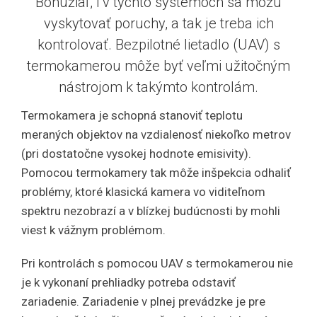
Bohužiaľ, i v týchto systémoch sa môžu
vyskytovať poruchy, a tak je treba ich
kontrolovať. Bezpilotné lietadlo (UAV) s
termokamerou môže byť veľmi užitočným
nástrojom k takýmto kontrolám.
Termokamera je schopná stanoviť teplotu
meraných objektov na vzdialenosť niekoľko metrov
(pri dostatočne vysokej hodnote emisivity).
Pomocou termokamery tak môže inšpekcia odhaliť
problémy, ktoré klasická kamera vo viditeľnom
spektru nezobrazí a v blízkej budúcnosti by mohli
viest k vážnym problémom.
Pri kontrolách s pomocou UAV s termokamerou nie
je k vykonaní prehliadky potreba odstaviť
zariadenie. Zariadenie v plnej prevádzke je pre