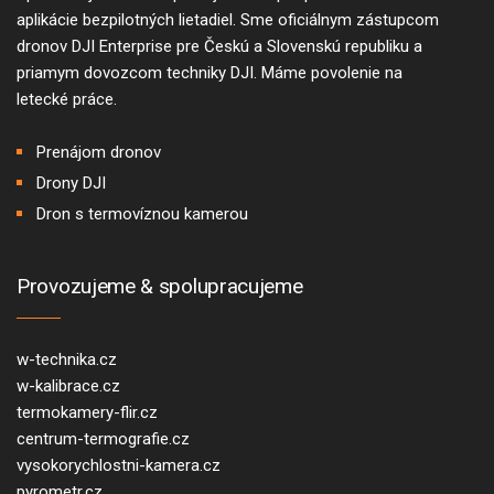
aplikácie bezpilotných lietadiel. Sme oficiálnym zástupcom
dronov DJI Enterprise
pre Českú a Slovenskú republiku a
priamym dovozcom techniky DJI.
Máme povolenie na
letecké práce
.
Prenájom dronov
Drony DJI
Dron s termovíznou kamerou
Provozujeme & spolupracujeme
w-technika.cz
w-kalibrace.cz
termokamery-flir.cz
centrum-termografie.cz
vysokorychlostni-kamera.cz
pyrometr.cz