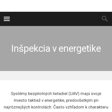
Inšpekcia v energetike
Facebook
Twitter
LinkedIn
Google+
Email
Systémy bezpilotných lietadiel (UAV) majú svoje
miesto taktiež v energetike, predovšetkým pri
najrôznejšých kontrolách. Často vzhľadom k charakteru