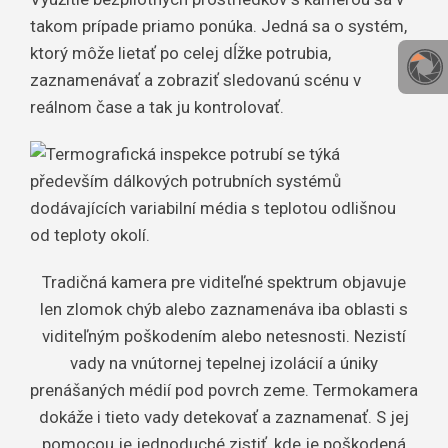
takom prípade priamo ponúka. Jedná sa o systém,
ktorý môže lietať po celej dĺžke potrubia,
zaznamenávať a zobraziť sledovanú scénu v
reálnom čase a tak ju kontrolovať.
Tradičná kamera pre viditeľné spektrum objavuje
len zlomok chýb alebo zaznamenáva iba oblasti s
viditeľným poškodením alebo netesnosti. Nezistí
vady na vnútornej tepelnej izolácií a úniky
prenášaných médií pod povrch zeme. Termokamera
dokáže i tieto vady detekovať a zaznamenať. S jej
pomocou je jednoduché zistiť, kde je poškodená